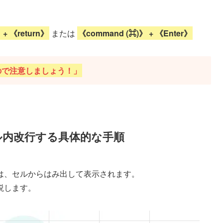
+ 《return》
または
《command (⌘)》 + 《Enter》
うので注意しましょう！」
ル内改行する具体的な手順
は、セルからはみ出して表示されます。
説します。