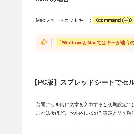
Macショートカットキー：
《command (⌘)》 
「WindowsとMacではキーが違
【PC版】スプレッドシートでセ
普通にセル内に文章を入力すると初期設定で
これは後ほど、セル内に収める設定方法を解