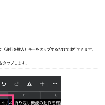
て《改行を挿入》キーをタップするだけで改行
できます。
をタップ
します。