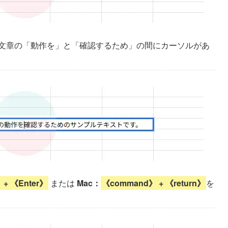
文章の「動作を」と「確認するため」の間にカーソルがあ
 + 《Enter》
または
Mac：
《command》 + 《return》
を