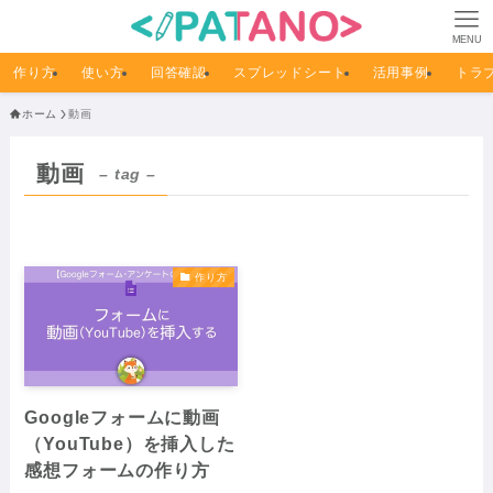
MENU
作り方
使い方
回答確認
スプレッドシート
活用事例
トラ
ホーム
動画
動画
– tag –
作り方
Googleフォームに動画
（YouTube）を挿入した
感想フォームの作り方